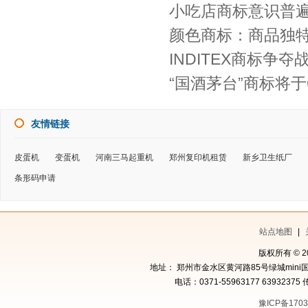
小吃店商标意识普遍
颜色商标：商品独
INDITEX商标争
“国酒茅台”商标将于
友情链接
皮蛋机
变蛋机
河南三马起重机
郑州复印机租赁
新乡卫生纸厂
条形码申请
站点地图
|
版权所有 © 
地址： 郑州市金水区黄河路85号绿城mini国
电话：0371-55963177 63932375 
豫ICP备1703