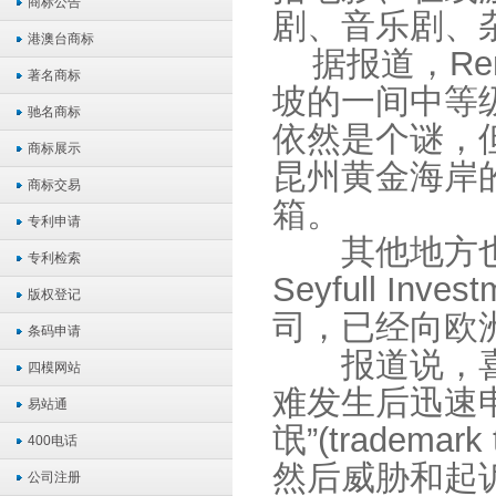
商标公告
剧、音乐剧、
港澳台商标
据报道，Remi
著名商标
坡的一间中等
驰名商标
依然是个谜，
商标展示
昆州黄金海岸的A
商标交易
箱。
专利申请
其他地方也
专利检索
Seyfull In
版权登记
司，已经向欧洲
条码申请
报道说，喜
四模网站
难发生后迅速
易站通
氓”(tradem
400电话
然后威胁和起
公司注册