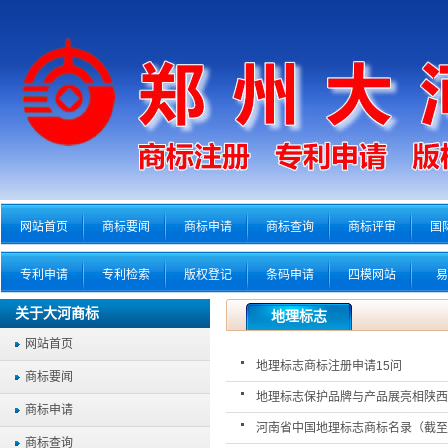
网站首页
商标要闻
商标申请
商标查询
商标评审
国
专利申请
专利检索
版权登记
条码申请
四模网站
易
关于大河商标
地理标志
网站首页
地理标志商标注册申请15问
商标要闻
地理标志保护品牌与产品展亮相陕西
商标申请
河南省中国地理标志商标名录（截至2
商标查询