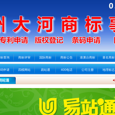
商标查询
商标评审
国际商标
商标公告
港澳台商标
著名商标
条码申请
四模网站
易站通
400电话
公司注册
地理标志
易站通