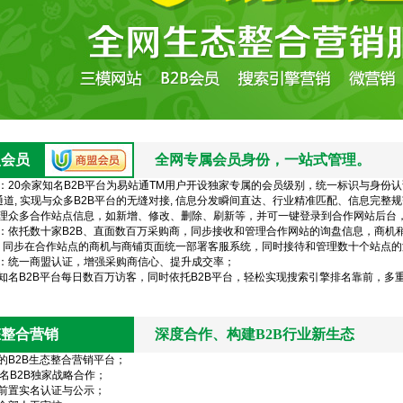
盟会员
全网专属会员身份，一站式管理。
：20余家知名B2B平台为易站通TM用户开设独家专属的会员级别，统一标识与身份
I通道, 实现与众多B2B平台的无缝对接, 信息分发瞬间直达、行业精准匹配、信息完整
理众多合作站点信息，如新增、修改、删除、刷新等，并可一键登录到合作网站后台
：依托数十家B2B、直面数百万采购商，同步接收和管理合作网站的询盘信息，商机
: 同步在合作站点的商机与商铺页面统一部署客服系统，同时接待和管理数十个站点
：统一商盟认证，增强采购商信心、提升成交率；
知名B2B平台每日数百万访客，同时依托B2B平台，轻松实现搜索引擎排名靠前，多
态整合营销
深度合作、构建B2B行业新生态
的B2B生态整合营销平台；
知名B2B独家战略合作；
前置实名认证与公示；