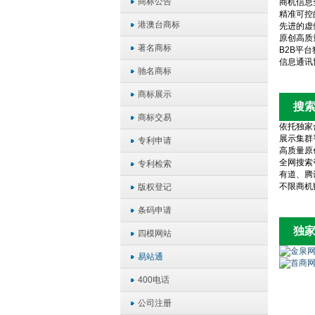
商标公告
商机信息
精准可控
港澳台商标
先进的虚
原创高质
著名商标
B2B平
信息通讯
驰名商标
商标展示
搜
商标交易
依托独家
展示集群
专利申请
高质量原
全网搜索
专利检索
有道、腾
不限商机
版权登记
条码申请
独
四模网站
易站通
400电话
公司注册