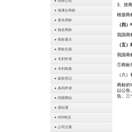
商标公告
3、按
港澳台商标
根据商
著名商标
（四）
驰名商标
我国商
商标展示
（五）
商标交易
我国商
专利申请
①商标
专利检索
（六）
版权登记
商标的
条码申请
以公告
告。三
四模网站
易站通
400电话
公司注册