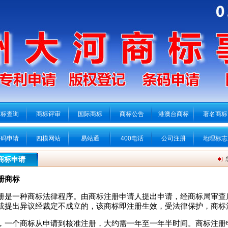
商标查询
商标评审
国际商标
商标公告
港澳台商标
著名商标
条码申请
四模网站
易站通
400电话
公司注册
地理标志
商标申请
册商标
册是一种商标法律程序。由商标注册申请人提出申请，经商标局审查
或提出异议经裁定不成立的，该商标即注册生效，受法律保护，商标
，一个商标从申请到核准注册，大约需一年至一年半时间。商标注册