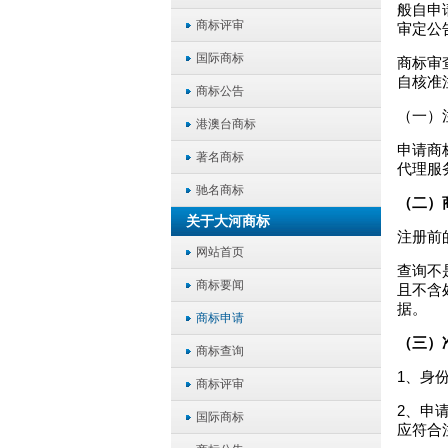
般自申
商标评审
审定公
国际商标
商标审
自核准
商标公告
（一）
港澳台商标
申请商
著名商标
代理服
驰名商标
（二）
关于大河商标
注册前
网站首页
查询不
商标要闻
且不含
据。
商标申请
（三）
商标查询
1、身
商标评审
2、申
国际商标
应符合