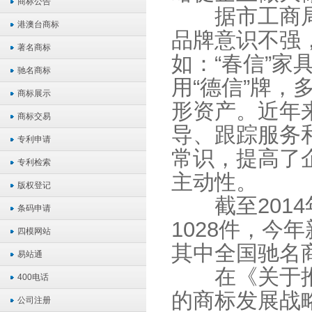
商标公告
据市工商局
港澳台商标
品牌意识不强
著名商标
如：“春信”
驰名商标
用“德信”牌
商标展示
形资产。近年
商标交易
导、跟踪服务
专利申请
常识，提高了
专利检索
主动性。
版权登记
截至2014
条码申请
1028件，今
四模网站
其中全国驰名
易站通
在《关于推
400电话
的商标发展战略
公司注册