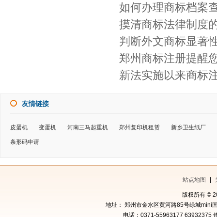
如何办理商标档案
摸清商标法律制度
判断外文商标显著性
郑州商标注册提醒
新法实施以来商标
友情链接
皮蛋机
变蛋机
河南三马起重机
郑州复印机租赁
新乡卫生纸厂
条形码申请
站点地图
|
版权所有 © 
地址： 郑州市金水区黄河路85号绿城mini国
电话：0371-55963177 63932375 