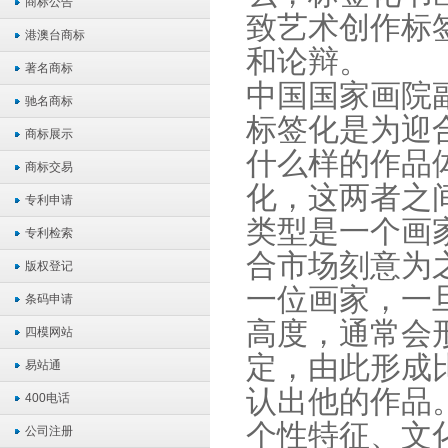
商标公告
致艺术创作标
港澳台商标
和论辩。
著名商标
中国国家画院
驰名商标
标签化是为迎
商标展示
什么样的作品
商标交易
化，这两者之
专利申请
类型是一个画
专利检索
合市场刻意为
版权登记
一位画家，一
条码申请
高度，通常会
四模网站
定，由此形成
易站通
认出他的作品
400电话
个性特征、文
公司注册