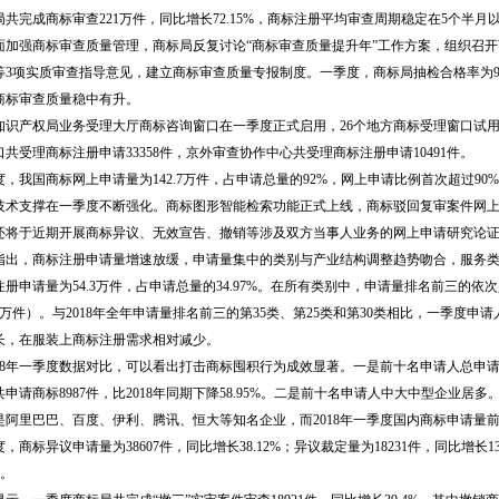
局共完成商标审查221万件，同比增长72.15%，商标注册平均审查周期稳定在5个半月
面加强商标审查质量管理，商标局反复讨论“商标审查质量提升年”工作方案，组织召
等3项实质审查指导意见，建立商标审查质量专报制度。一季度，商标局抽检合格率为96.1
商标审查质量稳中有升。
知识产权局业务受理大厅商标咨询窗口在一季度正式启用，26个地方商标受理窗口试用
口共受理商标注册申请33358件，京外审查协作中心共受理商标注册申请10491件。
度，我国商标网上申请量为142.7万件，占申请总量的92%，网上申请比例首次超过90
技术支撑在一季度不断强化。商标图形智能检索功能正式上线，商标驳回复审案件网
还将于近期开展商标异议、无效宣告、撤销等涉及双方当事人业务的网上申请研究论
指出，商标注册申请量增速放缓，申请量集中的类别与产业结构调整趋势吻合，服务
册申请量为54.3万件，占申请总量的34.97%。在所有类别中，申请量排名前三的依次是第
9万件）。与2018年全年申请量排名前三的第35类、第25类和第30类相比，一季度
长，在服装上商标注册需求相对减少。
018年一季度数据对比，可以看出打击商标囤积行为成效显著。一是前十名申请人总申请
共申请商标8987件，比2018年同期下降58.95%。二是前十名申请人中大中型企业居
是阿里巴巴、百度、伊利、腾讯、恒大等知名企业，而2018年一季度国内商标申请量
，商标异议申请量为38607件，同比增长38.12%；异议裁定量为18231件，同比增长
%。