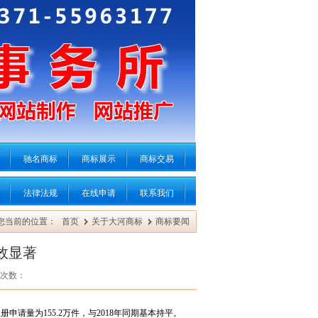
驰名商标
商标展示
商标交易
法律法规
在线申请
联系我们
您当前的位置：
首页
关于大河商标
商标要闻
效显著
次数：
请量为155.2万件，与2018年同期基本持平。