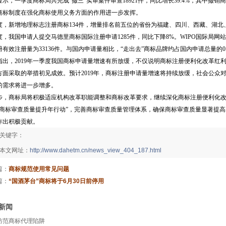
示，一季度商标局共完成“撤三”实审案件审查18921件，同比增长39.4%，其中撤销商标
商标制度在强化商标使用义务方面的作用进一步发挥。
度，新增地理标志注册商标134件，增量排名前五位的省份为福建、四川、西藏、湖北
度，我国申请人提交马德里商标国际注册申请1285件，同比下降8%。WIPO国际局
册有效注册量为33136件。与国内申请量相比，“走出去”商标品牌约占国内申请总量的0
指出，2019年一季度我国商标申请量增速有所放缓，不仅说明商标注册便利化改革红
方面采取的举措初见成效。预计2019年，商标注册申请量增速将持续放缓，社会公众
的需求将进一步增多。
步，商标局将积极适应机构改革职能调整和商标改革要求，继续深化商标注册便利化
“商标审查质量提升年行动”，完善商标审查质量管理体系，确保商标审查质量显著提
作出积极贡献。
关键字：
本文网址：
http://www.dahetm.cn/news_view_404_187.html
篇：
商标规范使用常见问题
篇：
“国酒茅台”商标将于6月30日前停用
新闻
防范商标代理陷阱