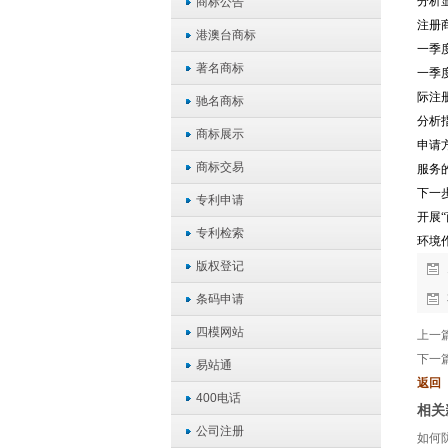
分析显
商标公告
注册
港澳台商标
一季
著名商标
一季
际注
驰名商标
分析
商标展示
申请
商标交易
服务
下一
专利申请
开展
专利检索
环境
版权登记
条码申请
四模网站
上一
下一
易站通
返回
400电话
相关
公司注册
如何