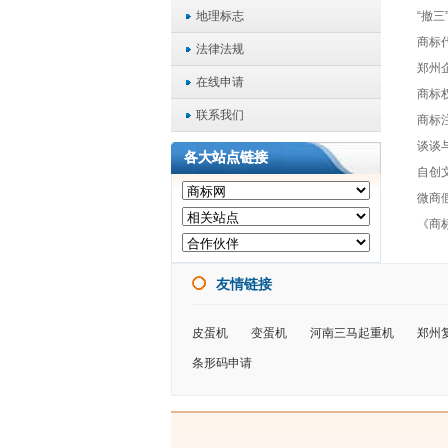
地理标志
“撤三
商标
法律法规
郑州
在线申请
商标
联系我们
商标
谈谈
各大站点链接
自创
微商
《商
友情链接
皮蛋机
变蛋机
河南三马起重机
郑州
条形码申请