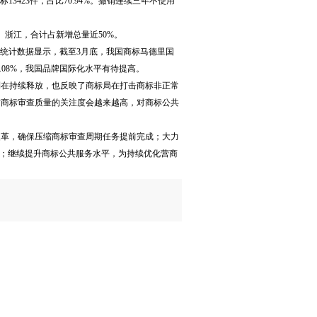
13423件，占比70.94%。撤销连续三年不使用
、浙江，合计占新增总量近50%。
网站统计数据显示，截至3月底，我国商标马德里国
.08%，我国品牌国际化水平有待提高。
利在持续释放，也反映了商标局在打击商标非正常
对商标审查质量的关注度会越来越高，对商标公共
改革，确保压缩商标审查周期任务提前完成；大力
高；继续提升商标公共服务水平，为持续优化营商