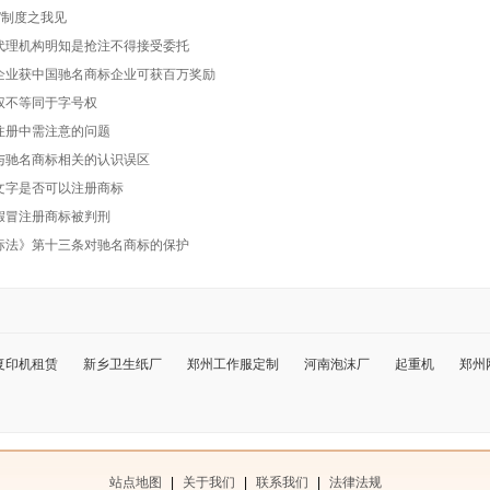
”制度之我见
代理机构明知是抢注不得接受委托
企业获中国驰名商标企业可获百万奖励
权不等同于字号权
注册中需注意的问题
与驰名商标相关的认识误区
文字是否可以注册商标
假冒注册商标被判刑
标法》第十三条对驰名商标的保护
复印机租赁
新乡卫生纸厂
郑州工作服定制
河南泡沫厂
起重机
郑州
站点地图
|
关于我们
|
联系我们
|
法律法规