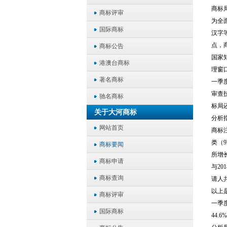
商标
商标评审
为全
国际商标
汉字
点，
商标公告
国家
港澳台商标
理窗
著名商标
一季
审查
驰名商标
标局
关于大河商标
分析
网站首页
商标注
类（
商标要闻
所增
商标申请
与2
商标查询
请人
以上
商标评审
一季度
国际商标
44.6