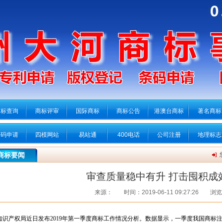
商标查询
商标评审
国际商标
商标公告
港澳台商标
著名商标
条码申请
四模网站
易站通
400电话
公司注册
地理标志
商标要闻
审查质量稳中有升 打击囤积成
来源：
时间：2019-06-11 09:27:26
浏览
知识产权局近日发布2019年第一季度商标工作情况分析。数据显示，一季度我国商标注册申