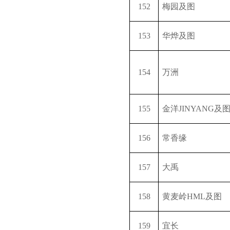
152
梅园及图
153
华烨及图
154
万洲
155
金洋
JINYANG
及
156
常香缘
157
大禹
158
黄麦岭
HML
及图
159
宜长