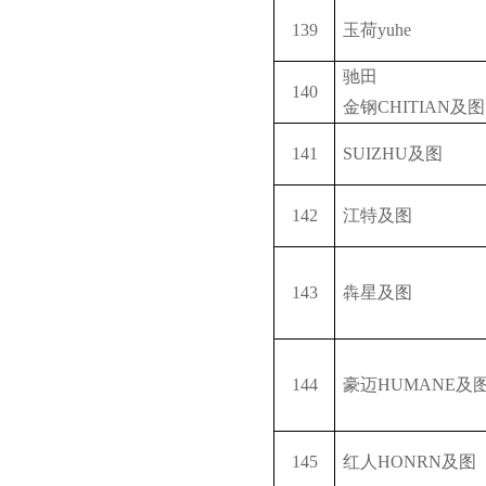
139
玉荷
yuhe
驰田
140
金钢
CHITIAN
及图
141
SUIZHU
及图
142
江特及图
143
犇
星及图
144
豪迈
HUMANE
及
145
红人
HONRN
及图