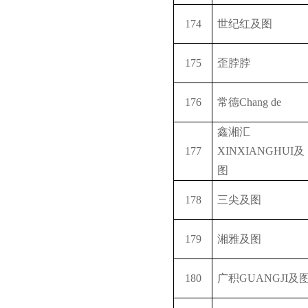
174
世纪红及图
175
歪脖脖
176
常德
Chang de
鑫湘汇
177
XINXIANGHUI
及
图
178
三尖及图
179
湘雅及图
180
广积
GUANGJI
及