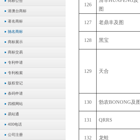
滑丰
HUAFENG
及
商标公告
126
图
港澳台商标
著名商标
127
老鼎丰及图
驰名商标
128
黑宝
商标展示
商标交易
专利申请
129
天合
专利检索
版权登记
条码申请
130
勃农BONONG及
四模网站
易站通
131
QRRS
400电话
公司注册
132
龙蛙