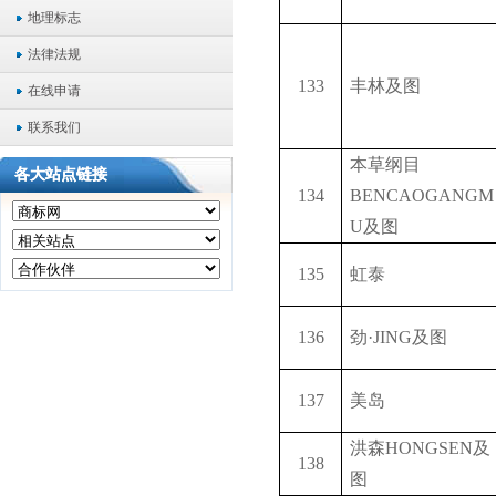
地理标志
法律法规
133
丰林及图
在线申请
联系我们
本草纲目
各大站点链接
134
BENCAOGANGM
U
及图
135
虹泰
136
劲·
JING
及图
137
美岛
洪森
HONGSEN
及
138
图