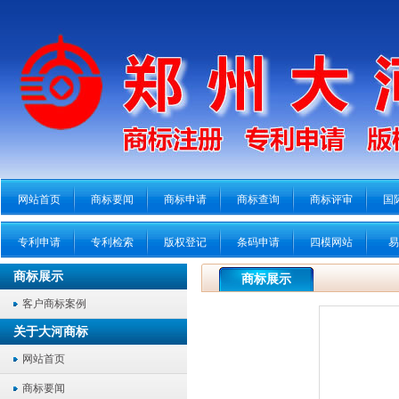
网站首页
商标要闻
商标申请
商标查询
商标评审
国
专利申请
专利检索
版权登记
条码申请
四模网站
易
商标展示
商标展示
客户商标案例
关于大河商标
网站首页
商标要闻